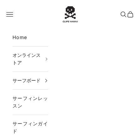
コンテンツへスキップ
CLIPS HAWAII
メニュー
検索
カー
Home
オンラインス
トア
サーフボード
サーフィンレッ
スン
サーフィンガイ
ド