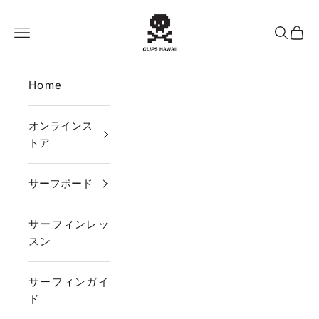
コンテンツへスキップ
CLIPS HAWAII
メニュー
検索
カー
Home
オンラインス
トア
サーフボード
サーフィンレッ
スン
サーフィンガイ
ド