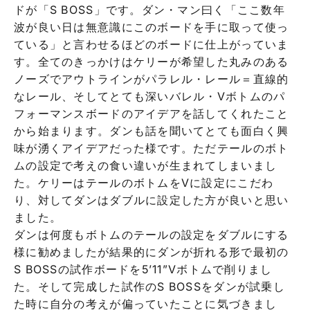
ドが「S BOSS」です。ダン・マン曰く「ここ数年
波が良い日は無意識にこのボードを手に取って使っ
ている」と言わせるほどのボードに仕上がっていま
す。全てのきっかけはケリーが希望した丸みのある
ノーズでアウトラインがパラレル・レール＝直線的
なレール、そしてとても深いバレル・Vボトムのパ
フォーマンスボードのアイデアを話してくれたこと
から始まります。ダンも話を聞いてとても面白く興
味が湧くアイデアだった様です。ただテールのボト
ムの設定で考えの食い違いが生まれてしまいまし
た。ケリーはテールのボトムをVに設定にこだわ
り、対してダンはダブルに設定した方が良いと思い
ました。
ダンは何度もボトムのテールの設定をダブルにする
様に勧めましたが結果的にダンが折れる形で最初の
S BOSSの試作ボードを5’11”Vボトムで削りまし
た。そして完成した試作のS BOSSをダンが試乗し
た時に自分の考えが偏っていたことに気づきまし