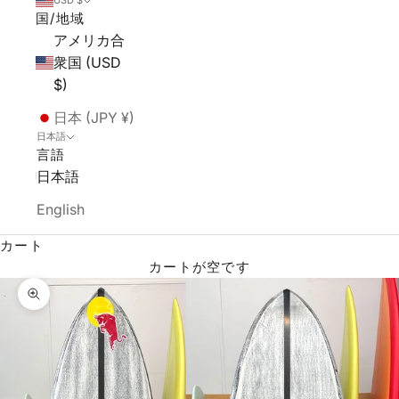
USD $
国/地域
アメリカ合
衆国 (USD
$)
日本 (JPY ¥)
日本語
言語
日本語
English
カート
カートが空です
ズームイン