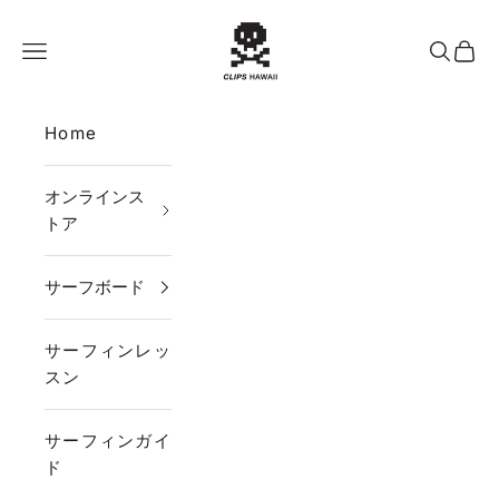
コンテンツへスキップ
CLIPS HAWAII
メニュー
検索
カー
Home
オンラインス
トア
サーフボード
サーフィンレッ
スン
サーフィンガイ
ド