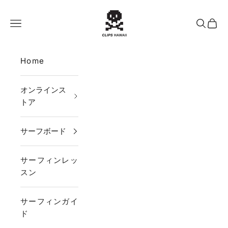
コンテンツへスキップ
CLIPS HAWAII
メニュー
検索
カー
Home
オンラインス
トア
サーフボード
サーフィンレッ
スン
サーフィンガイ
ド