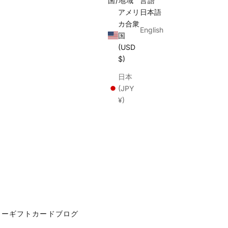
国/地域
言語
アメリ
日本語
カ合衆
English
国
(USD
$)
日本
(JPY
¥)
カー
ギフトカード
ブログ