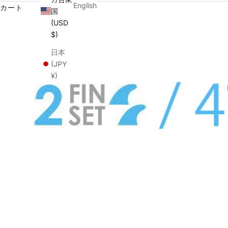
English
カート
国
(USD
$)
日本
(JPY
¥)