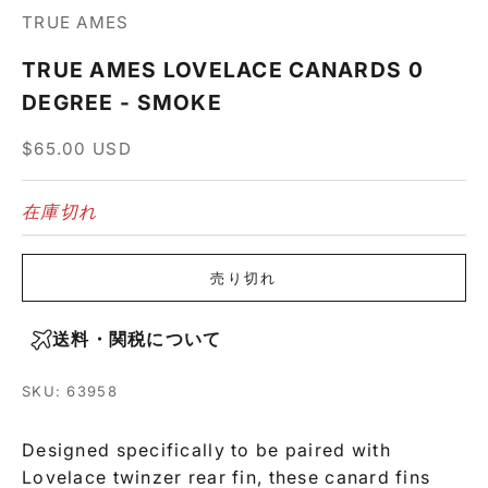
TRUE AMES
TRUE AMES LOVELACE CANARDS 0
DEGREE - SMOKE
セール価格
$65.00 USD
在庫切れ
売り切れ
送料・関税について
SKU: 63958
Designed specifically to be paired with
Lovelace twinzer rear fin, these canard fins