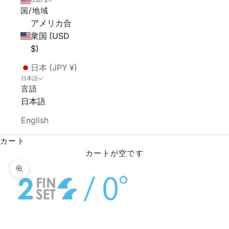
USD $
国/地域
アメリカ合
衆国 (USD
$)
日本 (JPY ¥)
日本語
言語
日本語
English
カート
カートが空です
ズームイン