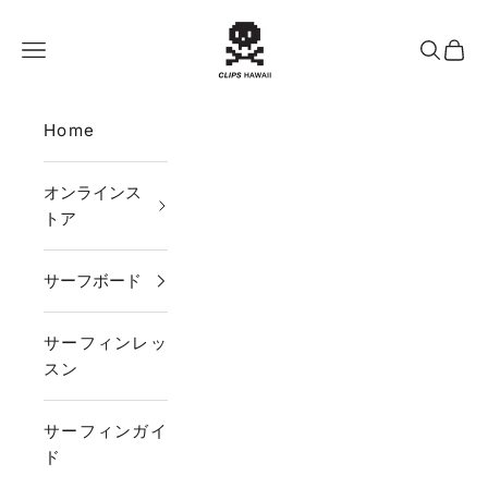
コンテンツへスキップ
CLIPS HAWAII
メニュー
検索
カー
Home
オンラインス
トア
サーフボード
サーフィンレッ
スン
サーフィンガイ
ド