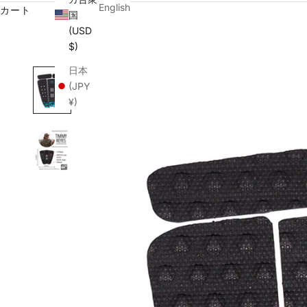
English
カート
国
(USD
$)
日本
(JPY
¥)