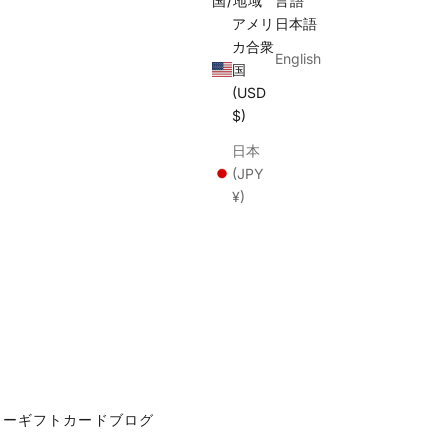
国/地域
言語
アメリ
日本語
カ合衆
English
国
(USD
$)
日本
(JPY
¥)
カー
ギフトカード
ブログ