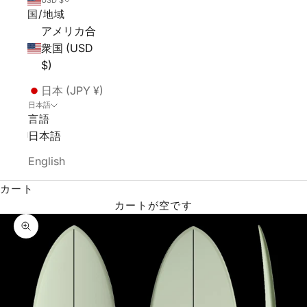
USD $
国/地域
アメリカ合
衆国 (USD
$)
日本 (JPY ¥)
日本語
言語
日本語
English
カート
カートが空です
ズームイン