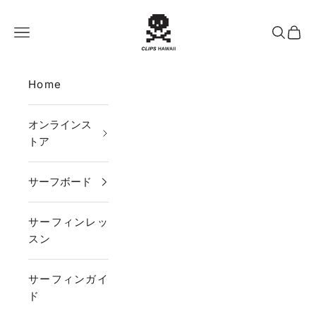
コンテンツへスキップ
CLIPS HAWAII
メニュー
検索
カー
Home
オンラインス
トア
サーフボード
サーフィンレッ
スン
サーフィンガイ
ド