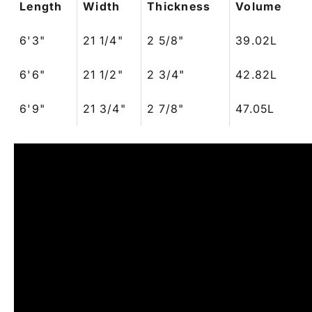
Length
Width
Thickness
Volume
6'3"
21 1/4"
2 5/8"
39.02L
6'6"
21 1/2"
2 3/4"
42.82L
6'9"
21 3/4"
2 7/8"
47.05L