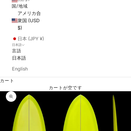
USD $
国/地域
アメリカ合
衆国 (USD
$)
日本 (JPY ¥)
日本語
言語
日本語
English
カート
カートが空です
ズームイン