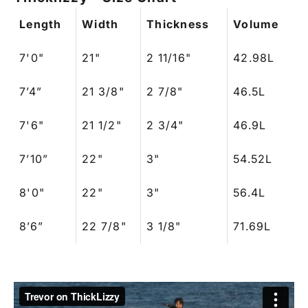
Length
Width
Thickness
Volume
7'0"
21"
2 11/16"
42.98L
7’4”
21 3/8"
2 7/8"
46.5L
7'6"
21 1/2"
2 3/4"
46.9L
7’10”
22"
3"
54.52L
8'0"
22"
3"
56.4L
8’6”
22 7/8"
3 1/8"
71.69L