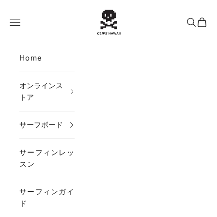
コンテンツへスキップ
CLIPS HAWAII
メニュー
検索
カー
Home
オンラインス
トア
サーフボード
サーフィンレッ
スン
サーフィンガイ
ド