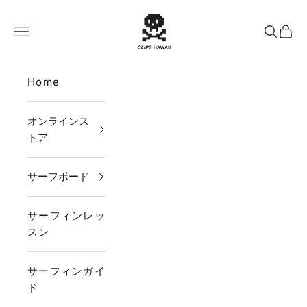
コンテンツへスキップ
CLIPS HAWAII
メニュー
検索
カー
Home
オンラインス
トア
サーフボード
サーフィンレッ
スン
サーフィンガイ
ド