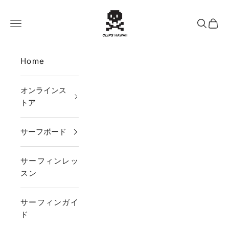
コンテンツへスキップ
CLIPS HAWAII
メニュー
検索
カー
Home
オンラインス
トア
サーフボード
サーフィンレッ
スン
サーフィンガイ
ド