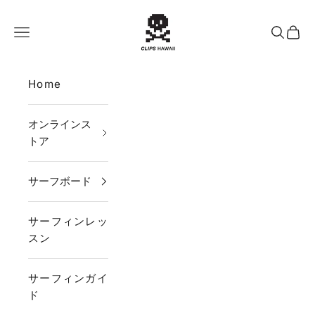
コンテンツへスキップ
CLIPS HAWAII
メニュー
検索
カー
Home
オンラインス
トア
サーフボード
サーフィンレッ
スン
サーフィンガイ
ド