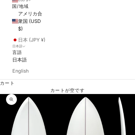
USD $
国/地域
アメリカ合
衆国 (USD
$)
日本 (JPY ¥)
日本語
言語
日本語
English
カート
カートが空です
ズームイン