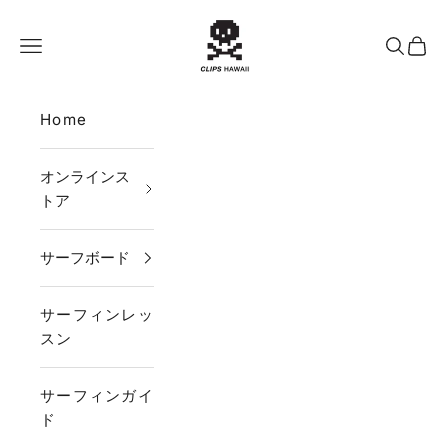
コンテンツへスキップ
CLIPS HAWAII
メニュー
検索
カー
Home
オンラインス
トア
サーフボード
サーフィンレッ
スン
サーフィンガイ
ド