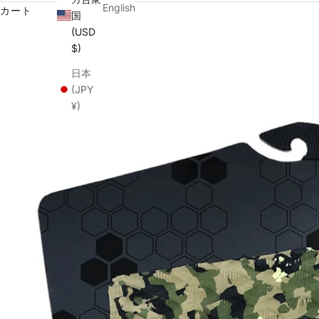
English
カート
国
(USD
$)
日本
(JPY
¥)