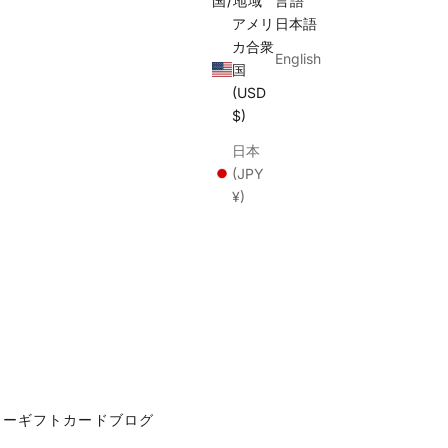
国/地域
言語
アメリ
日本語
カ合衆
English
国
(USD
$)
日本
(JPY
¥)
カー
ギフトカード
ブログ