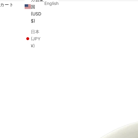
English
カート
国
(USD
$)
日本
(JPY
¥)