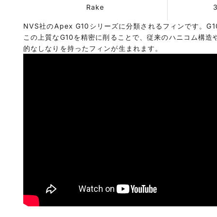
Rake
NVS社のApex G10シリーズに分類されるフィンです。
この上質なG10を精密に削ることで、従来のハニコム構造
的なしなりを持ったフィンが生まれます。