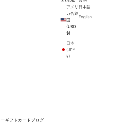
国/地域
言語
アメリ
日本語
カ合衆
English
国
(USD
$)
日本
(JPY
¥)
カー
ギフトカード
ブログ