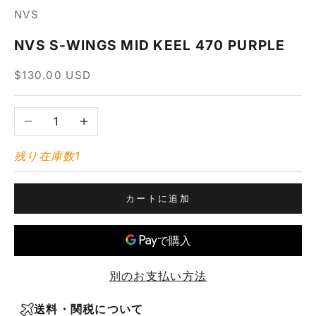
NVS
NVS S-WINGS MID KEEL 470 PURPLE
セール価格
$130.00 USD
数量を減らす
数量を増やす
残り在庫数1
カートに追加
別のお支払い方法
送料・関税について