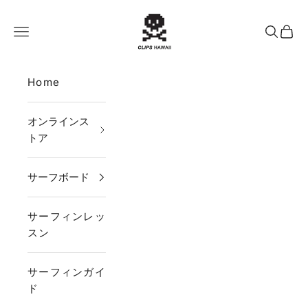
コンテンツへスキップ
CLIPS HAWAII
メニュー
検索
カー
Home
オンラインス
トア
サーフボード
サーフィンレッ
スン
サーフィンガイ
ド