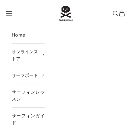
コンテンツへスキップ
CLIPS HAWAII
メニュー
検索
カー
Home
オンラインス
トア
サーフボード
サーフィンレッ
スン
サーフィンガイ
ド