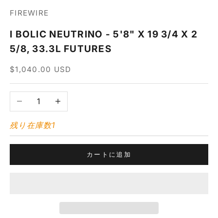
FIREWIRE
I BOLIC NEUTRINO - 5'8" X 19 3/4 X 2
5/8, 33.3L FUTURES
セール価格
$1,040.00 USD
数量を減らす
数量を増やす
残り在庫数1
カートに追加