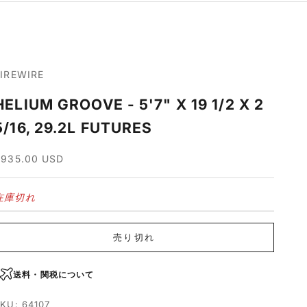
FIREWIRE
HELIUM GROOVE - 5'7" X 19 1/2 X 2
5/16, 29.2L FUTURES
セール価格
$935.00 USD
在庫切れ
売り切れ
送料・関税について
KU: 64107