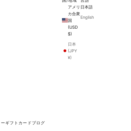
国/地域
言語
アメリ
日本語
カ合衆
English
国
(USD
$)
日本
(JPY
¥)
カー
ギフトカード
ブログ