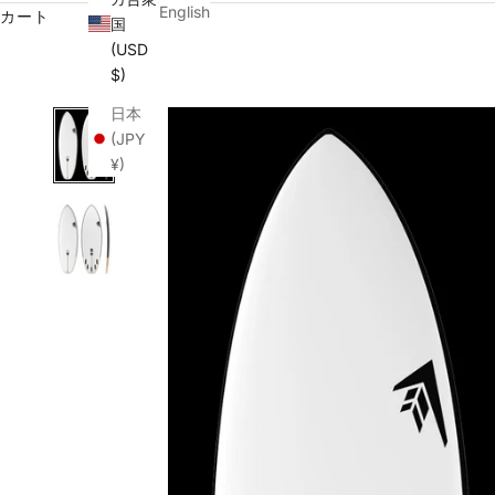
English
カート
国
(USD
$)
日本
(JPY
¥)