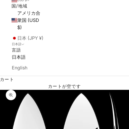
USD $
国/地域
アメリカ合
衆国 (USD
$)
日本 (JPY ¥)
日本語
言語
日本語
English
カート
カートが空です
ズームイン