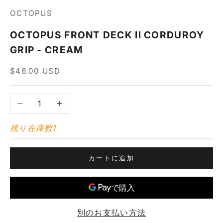
OCTOPUS
OCTOPUS FRONT DECK II CORDUROY
GRIP - CREAM
セール価格
$46.00 USD
数量を減らす
数量を増やす
残り在庫数1
カートに追加
別のお支払い方法