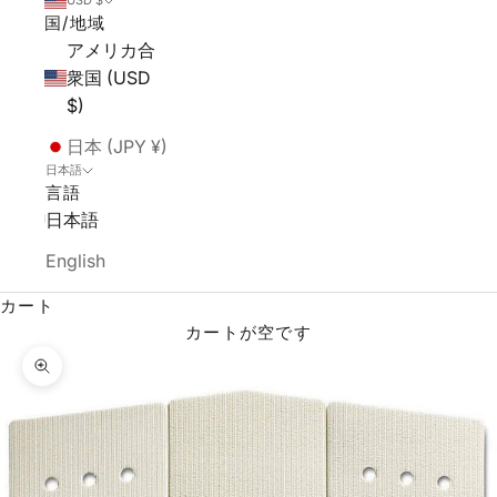
USD $
国/地域
アメリカ合
衆国 (USD
$)
日本 (JPY ¥)
日本語
言語
日本語
English
カート
カートが空です
ズームイン