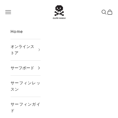
コンテンツへスキップ
CLIPS HAWAII
メニュー
検索
カー
Home
オンラインス
トア
サーフボード
サーフィンレッ
スン
サーフィンガイ
ド