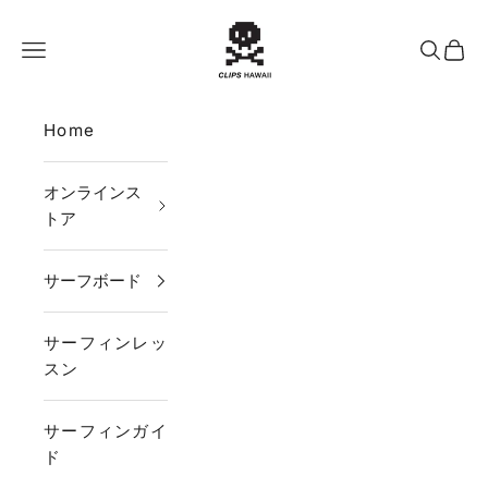
コンテンツへスキップ
CLIPS HAWAII
メニュー
検索
カー
Home
オンラインス
トア
サーフボード
サーフィンレッ
スン
サーフィンガイ
ド