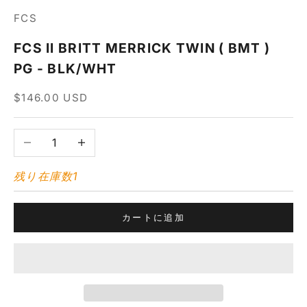
FCS
FCS II BRITT MERRICK TWIN ( BMT )
PG - BLK/WHT
セール価格
$146.00 USD
数量を減らす
数量を増やす
残り在庫数1
カートに追加