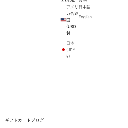
国/地域
言語
アメリ
日本語
カ合衆
English
国
(USD
$)
日本
(JPY
¥)
カー
ギフトカード
ブログ