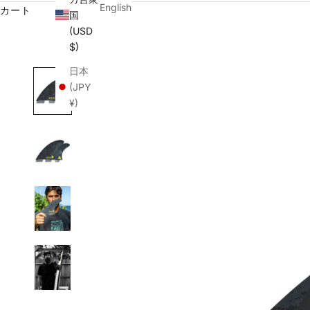
English
カート
国
(USD
$)
日本
(JPY
¥)