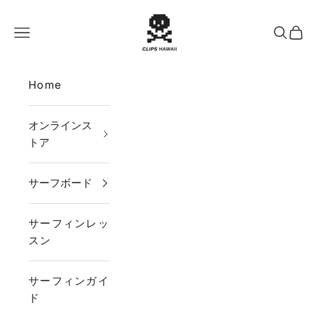
コンテンツへスキップ
CLIPS HAWAII
メニュー
検索
カー
Home
オンラインス
トア
サーフボード
サーフィンレッ
スン
サーフィンガイ
ド