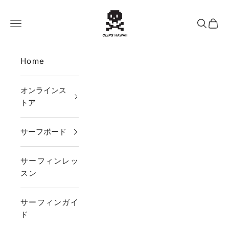
コンテンツへスキップ
CLIPS HAWAII
メニュー
検索
カー
Home
オンラインス
トア
サーフボード
サーフィンレッ
スン
サーフィンガイ
ド