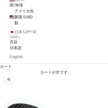
USD $
国/地域
アメリカ合
衆国 (USD
$)
日本 (JPY ¥)
日本語
言語
日本語
English
カート
カートが空です
ズームイン