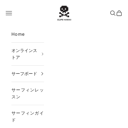
コンテンツへスキップ
CLIPS HAWAII
メニュー
検索
カー
Home
オンラインス
トア
サーフボード
サーフィンレッ
スン
サーフィンガイ
ド