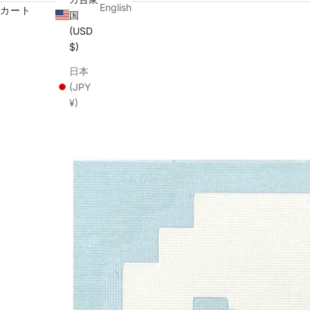
English
カート
国
(USD
$)
日本
(JPY
¥)