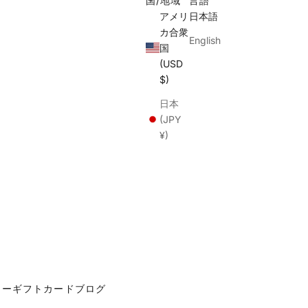
国/地域
言語
アメリ
日本語
カ合衆
English
国
(USD
$)
日本
(JPY
¥)
カー
ギフトカード
ブログ