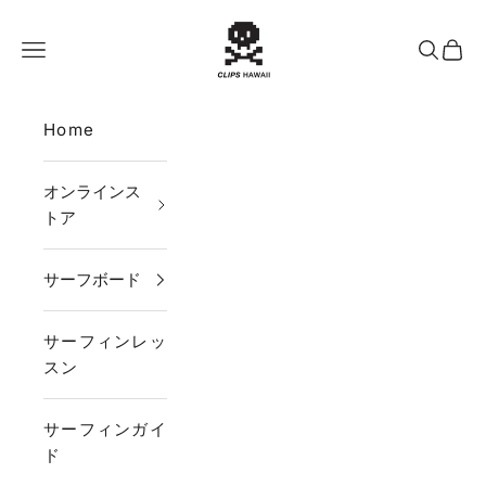
コンテンツへスキップ
CLIPS HAWAII
メニュー
検索
カー
Home
オンラインス
トア
サーフボード
サーフィンレッ
スン
サーフィンガイ
ド