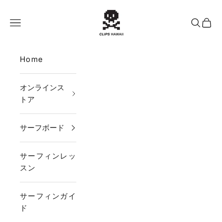
コンテンツへスキップ
CLIPS HAWAII
メニュー
検索
カー
Home
オンラインス
トア
サーフボード
サーフィンレッ
スン
サーフィンガイ
ド