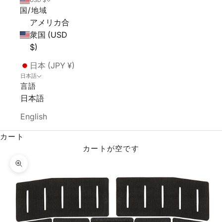
USD $
国/地域
アメリカ合
衆国 (USD
$)
日本 (JPY ¥)
日本語
言語
日本語
English
カート
カートが空です
ズームイン