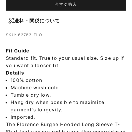
今すぐ購入
送料・関税について
SKU: 62783-FLO
Fit Guide
Standard fit. True to your usual size. Size up if
you want a looser fit.
Details
100% cotton
Machine wash cold.
Tumble dry low.
Hang dry when possible to maximize
garment's longevity.
Imported.
The Florence Burgee Hooded Long Sleeve T-
Shirt features our red burgee flag embroidered