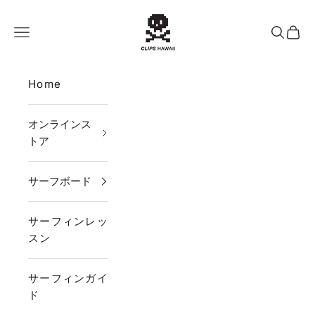
コンテンツへスキップ
CLIPS HAWAII
メニュー
検索
カー
Home
オンラインス
トア
サーフボード
サーフィンレッ
スン
サーフィンガイ
ド