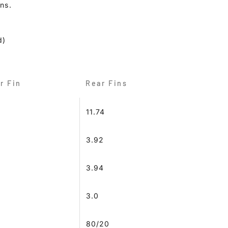
rns.
d)
r Fin
Rear Fins
11.74
3.92
3.94
M
3.0
M
80/20