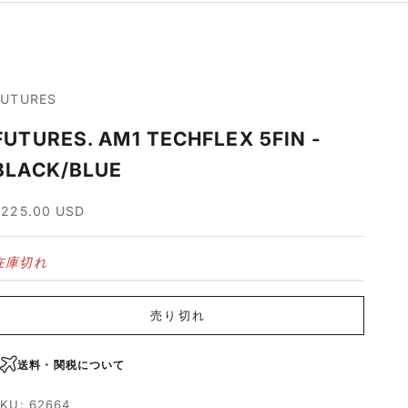
FUTURES
FUTURES. AM1 TECHFLEX 5FIN -
BLACK/BLUE
セール価格
$225.00 USD
在庫切れ
売り切れ
送料・関税について
KU: 62664