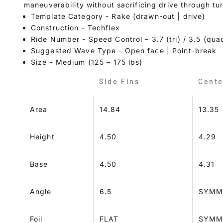
maneuverability without sacrificing drive through tu
Template Category - Rake (drawn-out | drive)
Construction - Techflex
Ride Number - Speed Control – 3.7 (tri) / 3.5 (qua
Suggested Wave Type - Open face | Point-break
Size - Medium (125 – 175 lbs)
Side Fins
Cente
Area
14.84
13.35
Height
4.50
4.29
Base
4.50
4.31
Angle
6.5
SYM
Foil
FLAT
SYM