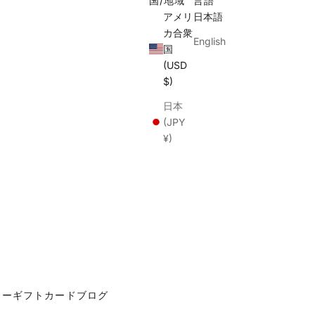
国/地域
言語
アメリ
日本語
カ合衆
English
国
(USD
$)
日本
(JPY
¥)
カー
ギフトカード
ブログ