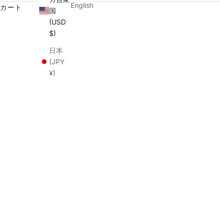
English
カート
国
(USD
$)
日本
(JPY
¥)