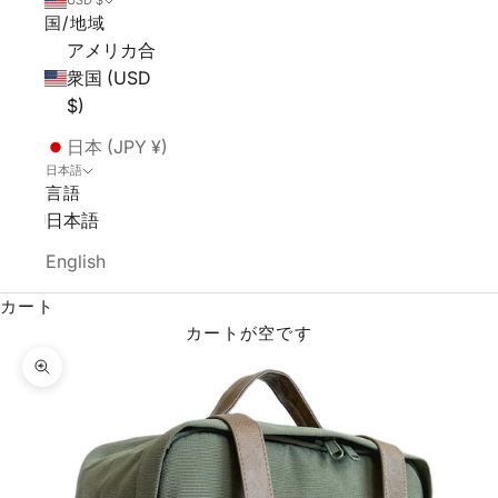
USD $
国/地域
アメリカ合
衆国 (USD
$)
日本 (JPY ¥)
日本語
言語
日本語
English
カート
カートが空です
ズームイン