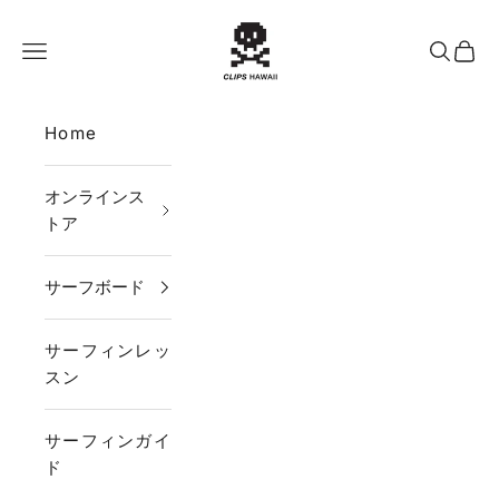
コンテンツへスキップ
CLIPS HAWAII
メニュー
検索
カー
Home
オンラインス
トア
サーフボード
サーフィンレッ
スン
サーフィンガイ
ド