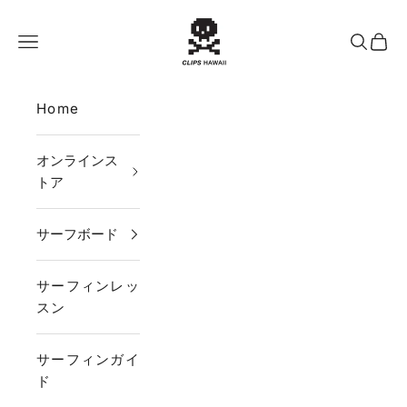
コンテンツへスキップ
CLIPS HAWAII
メニュー
検索
カー
Home
オンラインス
トア
サーフボード
サーフィンレッ
スン
サーフィンガイ
ド