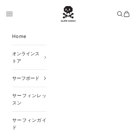
コンテンツへスキップ
CLIPS HAWAII
メニュー
検索
カー
Home
オンラインス
トア
サーフボード
サーフィンレッ
スン
サーフィンガイ
ド