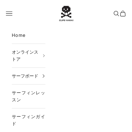
コンテンツへスキップ
CLIPS HAWAII
メニュー
検索
カー
Home
オンラインス
トア
サーフボード
サーフィンレッ
スン
サーフィンガイ
ド