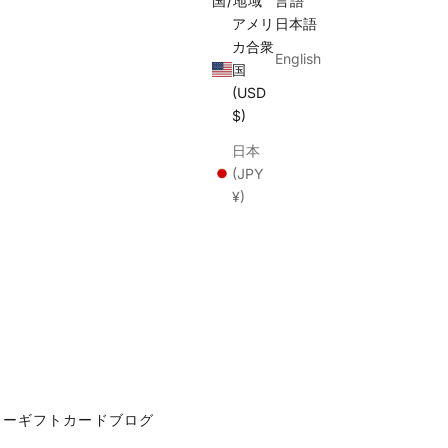
国/地域
言語
アメリ
日本語
カ合衆
English
国
(USD
$)
日本
(JPY
¥)
カー
ギフトカード
ブログ