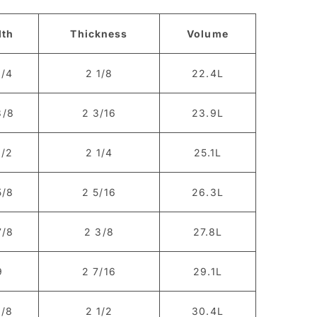
dth
Thickness
Volume
1/4
2 1/8
22.4L
3/8
2 3/16
23.9L
1/2
2 1/4
25.1L
5/8
2 5/16
26.3L
7/8
2 3/8
27.8L
9
2 7/16
29.1L
1/8
2 1/2
30.4L