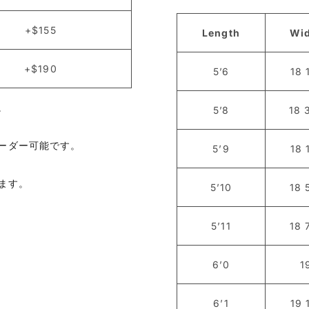
+$155
Length
Wi
+$190
5’6
18 
。
5’8
18 
オーダー可能です。
5’9
18 
ます。
5’10
18 
5’11
18 
6’0
1
6’1
19 