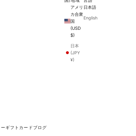
国/地域
言語
アメリ
日本語
カ合衆
English
国
(USD
$)
日本
(JPY
¥)
カー
ギフトカード
ブログ