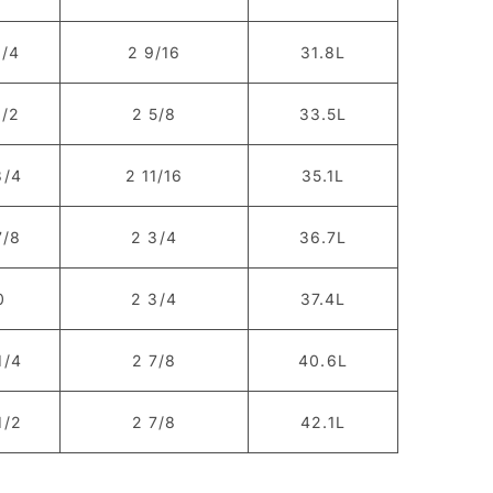
1/4
2 9/16
31.8L
1/2
2 5/8
33.5L
3/4
2 11/16
35.1L
7/8
2 3/4
36.7L
0
2 3/4
37.4L
1/4
2 7/8
40.6L
1/2
2 7/8
42.1L