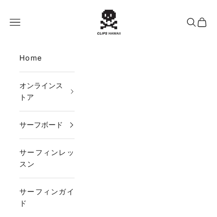
コンテンツへスキップ
CLIPS HAWAII
メニュー
検索
カー
Home
オンラインス
トア
サーフボード
サーフィンレッ
スン
サーフィンガイ
ド