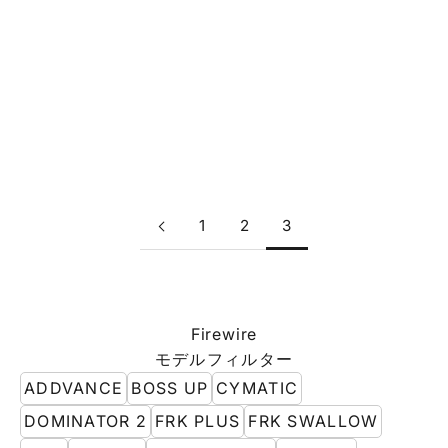
FIREWIRE
FIREWIRE
SLATER DESIGNS 5PC
SLATER DESIGNS 4PC
ARCH TRACTION PAD
FLAT TRACTION PAD
BLACK
BLACK
セール価格
セール価格
$52.00 USD
$52.00 USD
1
2
3
Firewire
モデルフィルター
ADDVANCE
BOSS UP
CYMATIC
DOMINATOR 2
FRK PLUS
FRK SWALLOW