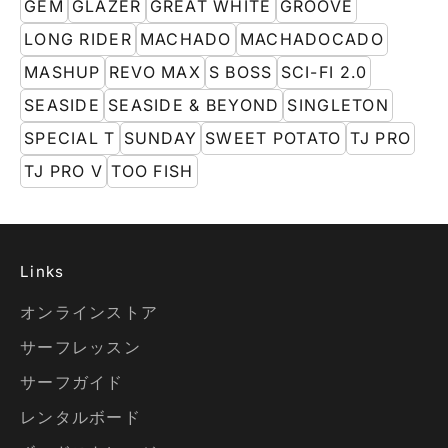
GEM
GLAZER
GREAT WHITE
GROOVE
LONG RIDER
MACHADO
MACHADOCADO
MASHUP
REVO MAX
S BOSS
SCI-FI 2.0
SEASIDE
SEASIDE & BEYOND
SINGLETON
SPECIAL T
SUNDAY
SWEET POTATO
TJ PRO
TJ PRO V
TOO FISH
Links
オンラインストア
サーフレッスン
サーフガイド
レンタルボード