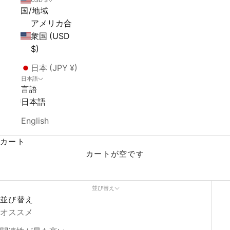
USD $
国/地域
アメリカ合
衆国 (USD
$)
日本 (JPY ¥)
日本語
FIREWIRE
言語
日本語
ハワイのサーフショップ「クリップス」は、ファイ
ヤーワイヤーUSAの正規取扱店です。スレーターデ
English
ザイン、マチャドサーフボード、TOMOなどのコレ
カート
クションなどを豊富に取り揃え、在庫数はハワイ最
カートが空です
多クラスで常時50本以上をご用意しています。カリ
フォルニアのファイヤーワイヤー本社からお取り寄
せすることも可能ですので、お求めのモデル、サイ
並び替え
ズが見つからない場合は、お気軽にお問い合わせく
並び替え
ださい。
ハワイから日本への通信販売も受付してお
オススメ
ります。 安心・安全の佐川急便が丁寧にハワイから