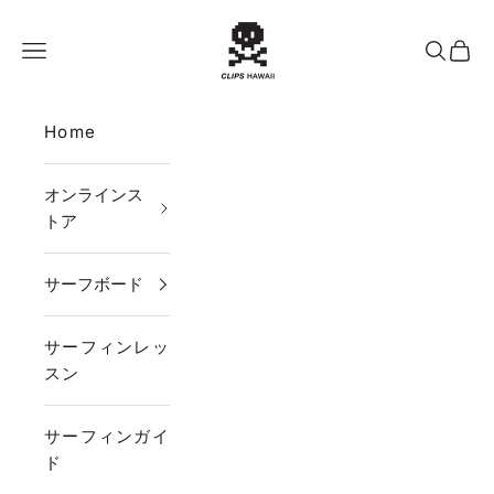
コンテンツへスキップ
CLIPS HAWAII
メニュー
検索
カー
Home
オンラインス
トア
サーフボード
サーフィンレッ
スン
サーフィンガイ
ド