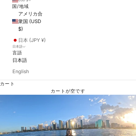
USD $
国/地域
アメリカ合
衆国 (USD
$)
日本 (JPY ¥)
日本語
言語
日本語
English
カート
カートが空です