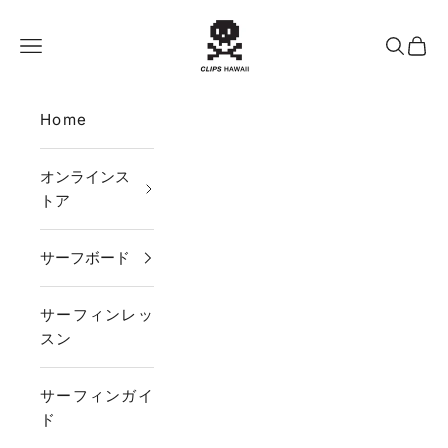
コンテンツへスキップ
CLIPS HAWAII
メニュー
検索
カー
Home
オンラインス
トア
サーフボード
サーフィンレッ
スン
サーフィンガイ
ド