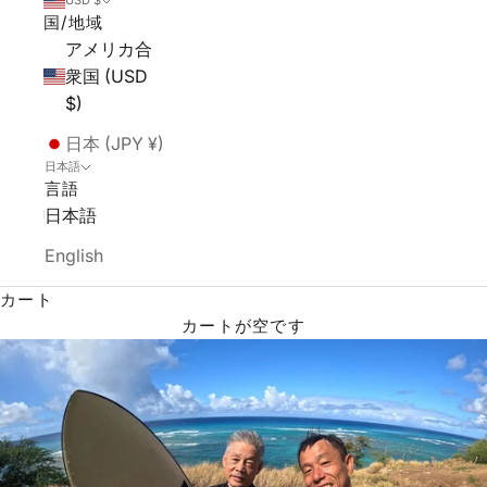
USD $
国/地域
アメリカ合
衆国 (USD
$)
日本 (JPY ¥)
日本語
言語
日本語
English
カート
カートが空です