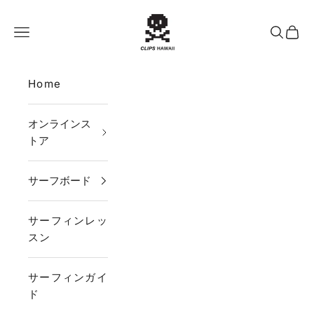
コンテンツへスキップ
CLIPS HAWAII
メニュー
検索
カー
Home
オンラインス
トア
サーフボード
サーフィンレッ
スン
サーフィンガイ
ド