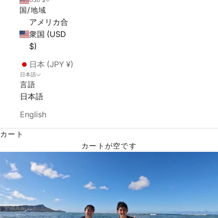
USD $
国/地域
アメリカ合
衆国 (USD
$)
日本 (JPY ¥)
日本語
言語
日本語
English
カート
カートが空です