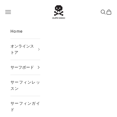
コンテンツへスキップ
CLIPS HAWAII
メニュー
検索
カー
Home
オンラインス
トア
サーフボード
サーフィンレッ
スン
サーフィンガイ
ド