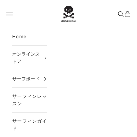
コンテンツへスキップ
CLIPS HAWAII
メニュー
検索
カー
Home
オンラインス
トア
サーフボード
サーフィンレッ
スン
サーフィンガイ
ド