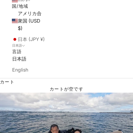
USD $
国/地域
アメリカ合
衆国 (USD
$)
日本 (JPY ¥)
日本語
言語
日本語
English
カート
カートが空です