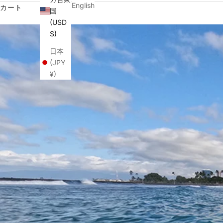
English
カート
国
(USD
$)
日本
(JPY
¥)