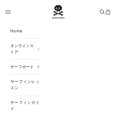
コンテンツへスキップ
CLIPS HAWAII
メニュー
検索
カー
Home
オンラインス
トア
サーフボード
サーフィンレッ
スン
サーフィンガイ
ド