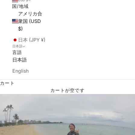
USD $
国/地域
アメリカ合
衆国 (USD
$)
日本 (JPY ¥)
日本語
言語
日本語
English
カート
カートが空です