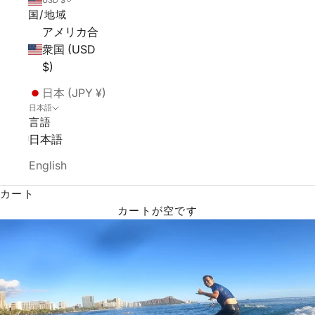
USD $
国/地域
アメリカ合
衆国 (USD
$)
日本 (JPY ¥)
日本語
言語
日本語
English
カート
カートが空です