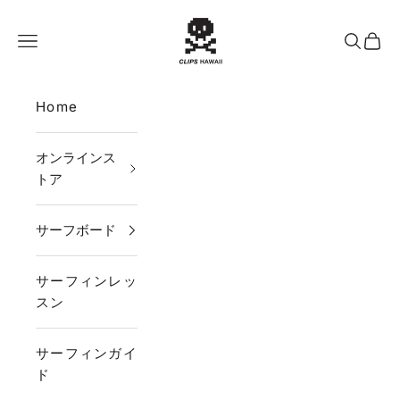
コンテンツへスキップ
CLIPS HAWAII
メニュー
検索
カー
Home
オンラインス
トア
サーフボード
サーフィンレッ
スン
サーフィンガイ
ド