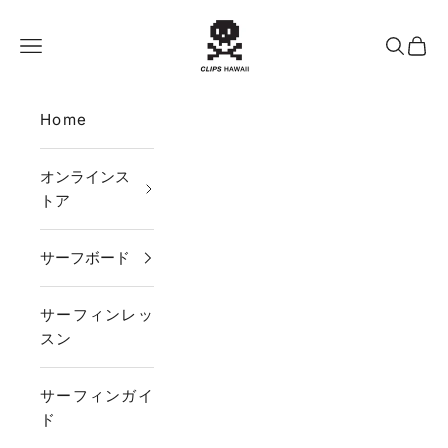
コンテンツへスキップ
CLIPS HAWAII
メニュー
検索
カー
Home
オンラインス
トア
サーフボード
サーフィンレッ
スン
サーフィンガイ
ド