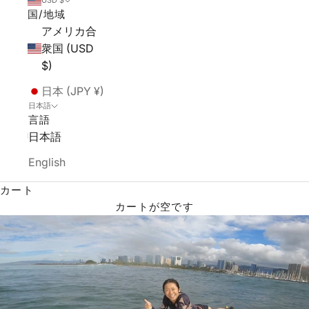
USD $
国/地域
アメリカ合
衆国 (USD
$)
日本 (JPY ¥)
日本語
言語
日本語
English
カート
カートが空です