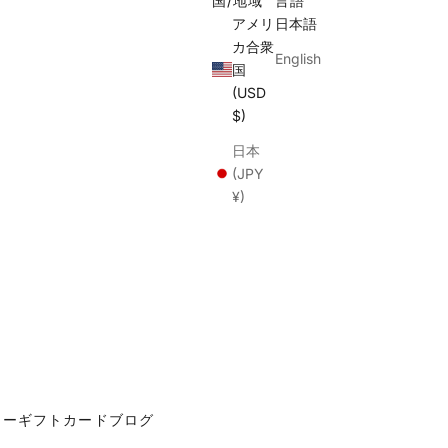
国/地域
言語
アメリ
日本語
カ合衆
English
国
(USD
$)
日本
(JPY
¥)
カー
ギフトカード
ブログ