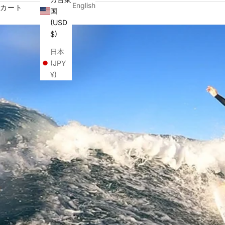
English
カート
国
(USD
$)
日本
(JPY
¥)