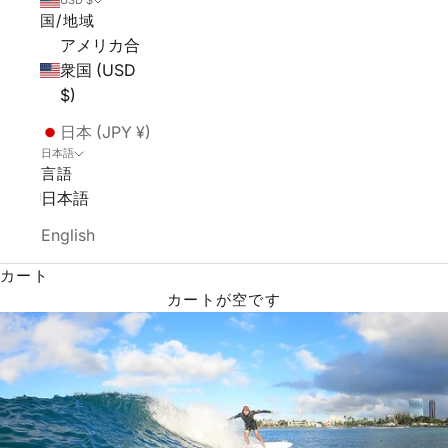
USD $
国/地域
アメリカ合
衆国 (USD
$)
日本 (JPY ¥)
日本語
言語
日本語
English
カート
カートが空です