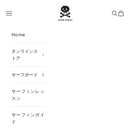
コンテンツへスキップ
CLIPS HAWAII
メニュー
検索
カー
Home
オンラインス
トア
サーフボード
サーフィンレッ
スン
サーフィンガイ
ド