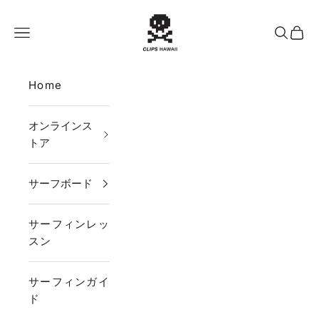
コンテンツへスキップ
CLIPS HAWAII
メニュー
検索
カー
Home
オンラインス
トア
サーフボード
サーフィンレッ
スン
サーフィンガイ
ド