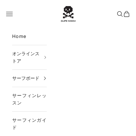
コンテンツへスキップ
CLIPS HAWAII
メニュー
検索
カー
Home
オンラインス
トア
サーフボード
サーフィンレッ
スン
サーフィンガイ
ド